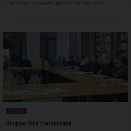
ripensando. Coinvolge tutti i cristiani delle nostre
comunità, e lo abbiamo già sperimentato con gli Spazi di
dialogo, i Gruppi di discernimento sinodale e l’invito alla
preghiera personale e comunitaria. Ma che cosa
succede adesso, dopo questi mesi di confronto e
condivisione a partire dalla domanda Cosa ci …
Continua
a leggere
»
NEWS
Gruppo Vita Consacrata