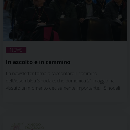
NEWS
In ascolto e in cammino
La newsletter torna a raccontare il cammino
dell’Assemblea Sinodale, che domenica 21 maggio ha
vissuto un momento decisamente importante. I Sinodali
hanno infatti chiuso la seconda sessione plenaria con
una scelta coraggiosa, che definisce il ritmo di lavoro dei
prossimi appuntamenti. Dopo la lettura dello Strumento
di Lavoro 2 e delle proposte di cambiamento più
significative raccolte lungo il percorso sinodale, venerdì