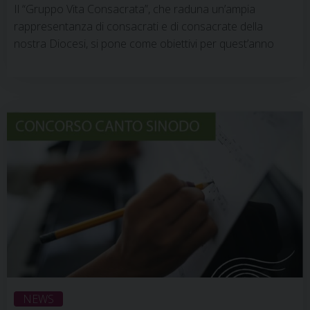
Il “Gruppo Vita Consacrata”, che raduna un’ampia
rappresentanza di consacrati e di consacrate della
nostra Diocesi, si pone come obiettivi per quest’anno
quelli di favorire una conoscenza reciproca più profonda
fra Istituti, Congregazioni e Ordini, di riflettere sulla Vita
Consacrata in rapporto alla chiesa locale e al vescovo, di
camminare insieme dentro l’esperienza del Sinodo
diocesano. Il gruppo, sostenuto dal vescovo Claudio,
dall’Usmi, dal Cism …
Continua a leggere
»
NEWS