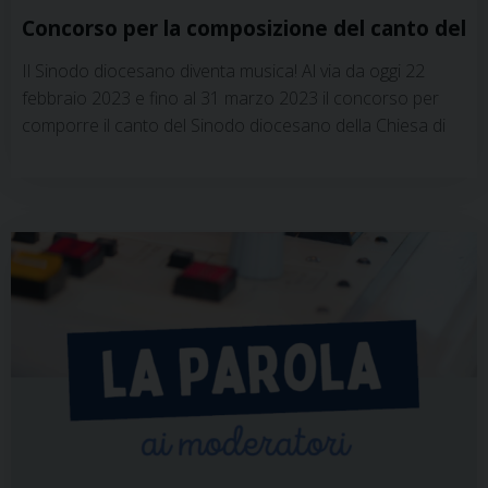
Concorso per la composizione del canto del
Sinodo
Il Sinodo diocesano diventa musica! Al via da oggi 22
febbraio 2023 e fino al 31 marzo 2023 il concorso per
comporre il canto del Sinodo diocesano della Chiesa di
Padova. Il testo deve essere ispirato al brano evangelico
delle nozze di Cana (Gv 2,1-11), in particolare nelle parole
«Qualsiasi cosa vi dica, fatela» (Gv 2,2) e richiamare
l’esperienza del Sinodo della Chiesa di Padova. …
Continua a leggere
»