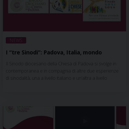
NEWS
I “tre Sinodi”: Padova, Italia, mondo
Il Sinodo diocesano della Chiesa di Padova si svolge in
contemporanea e in compagnia di altre due esperienze
di sinodalità, una a livello italiano e un’altra a livello
mondiale. Il filo rosso che lega questi cammini dei cristiani
è quello della sinodalità. Le diversità sono date sia dal
contesto: Padova, Italia, Mondo; sia dalle tempistiche e
dalle modalità. Il camminare insieme (= sinodo) è iniziato
…
Continua a leggere
»