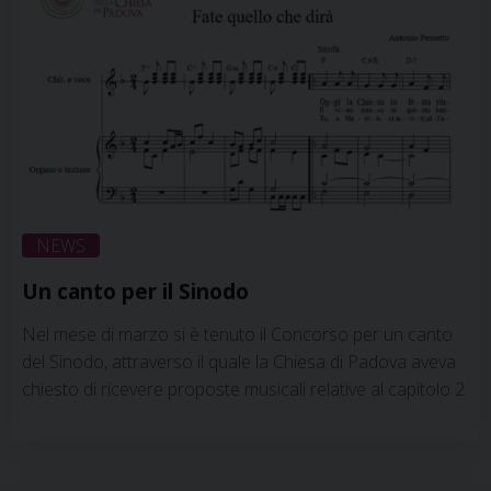
12 maggio i …
Continua a leggere
»
NEWS
Un canto per il Sinodo
Nel mese di marzo si è tenuto il Concorso per un canto
del Sinodo, attraverso il quale la Chiesa di Padova aveva
chiesto di ricevere proposte musicali relative al capitolo 2
del Vangelo di Giovanni. Le tracce musicali pervenute
sono state 13, pertinenti, pensate e curate. Gli autori
provenivano da: Anguillara, Borgoricco, Campo San