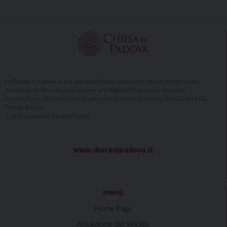
Continua a leggere
»
La Diocesi di Padova è una sede della Chiesa cattolica in Italia suffraganea del
Patriarcato di Venezia, appartenente alla Regione Ecclesiastica Triveneto.
È costituita da 459 parrocchie situate nelle provincie di Padova, Vicenza, Venezia,
Treviso, Belluno.
È retta dal vescovo Claudio Cipolla.
www.diocesipadova.it
menù
Home Page
Attuazione del Sinodo