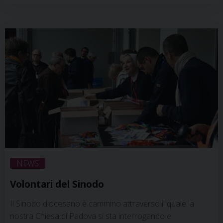
Gruppo di parrocchie per accompagnare le sessioni
plenarie del Sinodo che si svolgeranno da aprile a
dicembre 2023. L’idea consiste nel ritrovarsi a pregare
negli stessi giorni …
Continua a leggere
»
NEWS
Volontari del Sinodo
Il Sinodo diocesano è cammino attraverso il quale la
nostra Chiesa di Padova si sta interrogando e