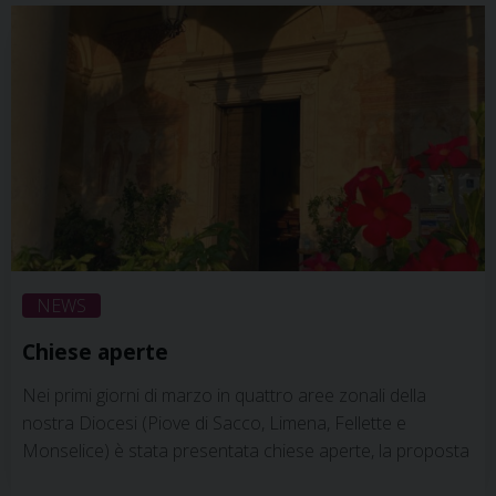
Martino, (isola di) Cipro, Codiverno, Padova, Quero-Vas,
S. Maria di Sala, …
Continua a leggere
»
NEWS
Chiese aperte
Nei primi giorni di marzo in quattro aree zonali della
nostra Diocesi (Piove di Sacco, Limena, Fellette e
Monselice) è stata presentata chiese aperte, la proposta
che ha lo scopo di creare una rete di preghiera in ogni