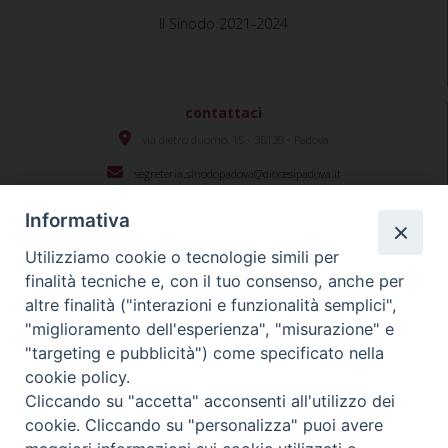
Il Sinodo 2021-2024
contattaci
via dietro duomo, 15 - 35139 - Padova
segreteria.sinodopadova@diocesipadova.it
Informativa
Utilizziamo cookie o tecnologie simili per
Seguici su
finalità tecniche e, con il tuo consenso, anche per
altre finalità ("interazioni e funzionalità semplici",
"miglioramento dell'esperienza", "misurazione" e
#sinodopadova
"targeting e pubblicità") come specificato nella
cookie policy.
Cliccando su "accetta" acconsenti all'utilizzo dei
cookie. Cliccando su "personalizza" puoi avere
Diocesi Padova
Copyright © 2021 - 2024
. Tutti i diritti sono