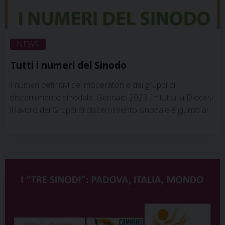
NEWS
Tutti i numeri del Sinodo
I numeri definitivi dei moderatori e dei gruppi di
discernimento sinodale. Gennaio 2023. In tutta la Diocesi
il lavoro dei Gruppi di discernimento sinodale è giunto al
termine: dopo tre incontri di approfondimento e
discernimento su uno dei 14 temi del Sinodo diocesano, i
moderatori hanno inviato le sintesi consegnando i frutti
del percorso all’Assemblea sinodale. Proviamo a dare un
po’ di numeri, per capire …
Continua a leggere
»