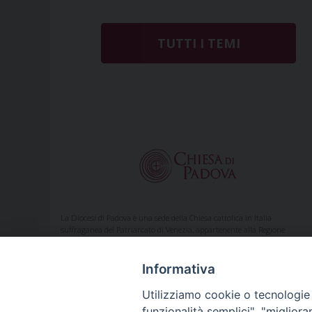
TUTTI I TEMI
La Diocesi di Padova è una sede della Chiesa cattolica in Italia
suffraganea del Patriarcato di Venezia, appartenente alla Regione
Ecclesiastica Triveneto.
È costituita da 459 parrocchie situate nelle provincie di Padova, Vicenza,
Venezia, Treviso, Belluno.
Informativa
È retta dal vescovo Claudio Cipolla.
Utilizziamo cookie o tecnologie s
funzionalità semplici", "miglior