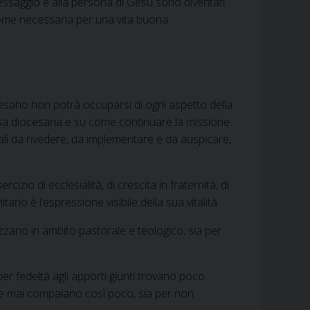
 messaggio e alla persona di Gesù sono diventati
i come necessaria per una vita buona.
iocesano non potrà occuparsi di ogni aspetto della
sa diocesana e su come continuare la missione
ali da rivedere, da implementare e da auspicare,
izio di ecclesialità, di crescita in fraternità, di
rio è l’espressione visibile della sua vitalità.
izzano in ambito pastorale e teologico, sia per
er fedeltà agli apporti giunti trovano poco
come mai compaiano così poco, sia per non