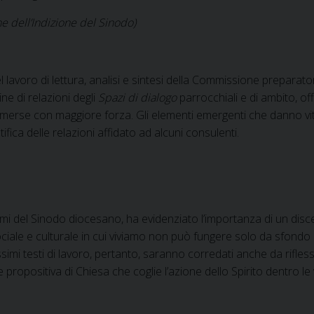
ne dell’Indizione del Sinodo)
del lavoro di lettura, analisi e sintesi della Commissione prepar
ne di relazioni degli
Spazi di dialogo
parrocchiali e di ambito, off
o emerse con maggiore forza. Gli elementi emergenti che danno v
ifica delle relazioni affidato ad alcuni consulenti.
emi del Sinodo diocesano, ha evidenziato l’importanza di un dis
ociale e culturale in cui viviamo non può fungere solo da sfondo a
simi testi di lavoro, pertanto, saranno corredati anche da riflessi
 propositiva di Chiesa che coglie l’azione dello Spirito dentro l