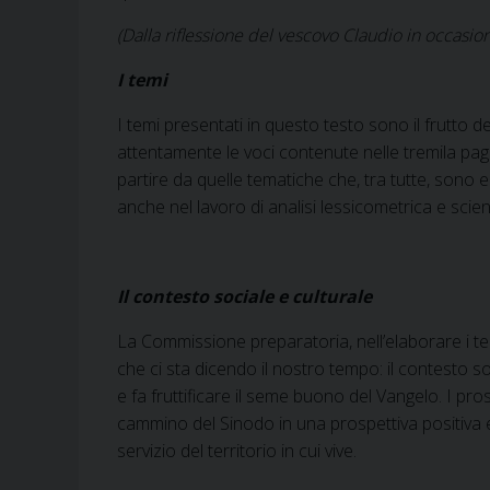
(Dalla riflessione del vescovo Claudio in occasio
I temi
I temi presentati in questo testo sono il frutto 
attentamente le voci contenute nelle tremila pagi
partire da quelle tematiche che, tra tutte, son
anche nel lavoro di analisi lessicometrica e scient
Il contesto sociale e culturale
La Commissione preparatoria, nell’elaborare i t
che ci sta dicendo il nostro tempo: il contesto s
e fa fruttificare il seme buono del Vangelo. I pros
cammino del Sinodo in una prospettiva positiva e
servizio del territorio in cui vive.