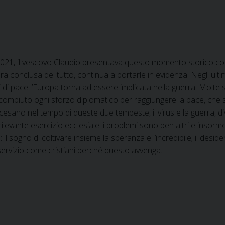
021, il vescovo Claudio presentava questo momento storico come 
ra conclusa del tutto, continua a portarle in evidenza. Negli ult
di pace l’Europa torna ad essere implicata nella guerra. Molte 
 compiuto ogni sforzo diplomatico per raggiungere la pace, ch
esano nel tempo di queste due tempeste, il virus e la guerra, 
evante esercizio ecclesiale: i problemi sono ben altri e insormo
l sogno di coltivare insieme la speranza e l’incredibile; il desider
a servizio come cristiani perché questo avvenga.