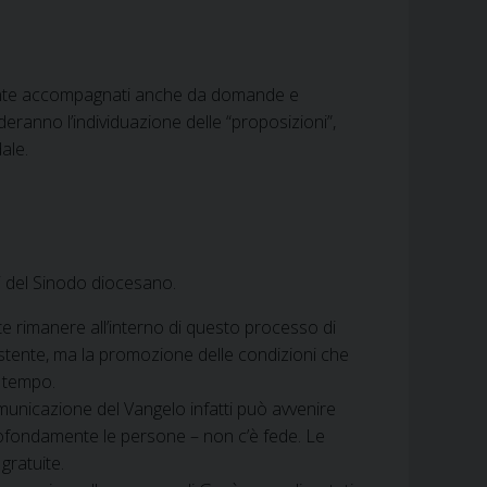
te accompagnati anche da domande e
deranno l’individuazione delle “proposizioni”,
ale.
i del Sinodo diocesano.
e rimanere all’interno di questo processo di
stente, ma la promozione delle condizioni che
o tempo.
municazione del Vangelo infatti può avvenire
 profondamente le persone – non c’è fede. Le
gratuite.