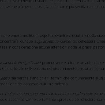
on più visibilmente cristiano nel quale i riferimenti valoriali al
ti non avviene più per osmosi e la fede non è più sentita da molt
siano emersi moltissimi aspetti rilevanti e cruciali, il Sinodo d
i concentrerà, dunque,
sugli aspetti fondamentali
dell’essere Chie
rese in considerazione alcune attenzioni nodali e prassi pastor
sa
alcuni frutti significativi
: promuovere e attuare un autentico eserc
 Chiesa locale nell’esercizio del discernimento pastorale comunita
uaggio
, sia perché siano chiari i termini che comunemente si util
prensione del contesto culturale odierno.
tti e realtà che non sono emersi in maniera considerevole
e che p
spetti solo accennati vanno certamente ripresi, sia per chiederci 