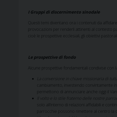
I Gruppi di discernimento sinodale
Questi temi diventano ora i contenuti da affidar
provocazioni per renderli attinenti al contesto pa
cioè le prospettive ecclesiali, gli obiettivi past
Le prospettive di fondo
Alcune prospettive fondamentali condivise con la
La conversione in chiave missionaria di tutta
cambiamento, investendo convintamente in u
permettono di annunciare anche oggi il Vang
Il volto e lo stile fraterno delle nostre parr
solo all’interno di relazioni affidabili e c
parrocchie possono rimettere al centro la qu