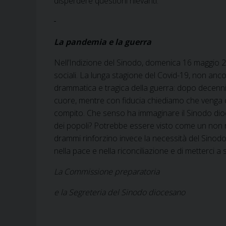
disperdere questioni rilevanti.
La pandemia e la guerra
Nell’Indizione del Sinodo, domenica 16 maggio 2
sociali. La lunga stagione del Covid-19, non anco
drammatica e tragica della guerra: dopo decenni 
cuore, mentre con fiducia chiediamo che venga
compito. Che senso ha immaginare il Sinodo dioc
dei popoli? Potrebbe essere visto come un non ril
drammi rinforzino invece la necessità del Sinodo: i
nella pace e nella riconciliazione e di metterci 
La Commissione preparatoria
e la Segreteria del Sinodo diocesano