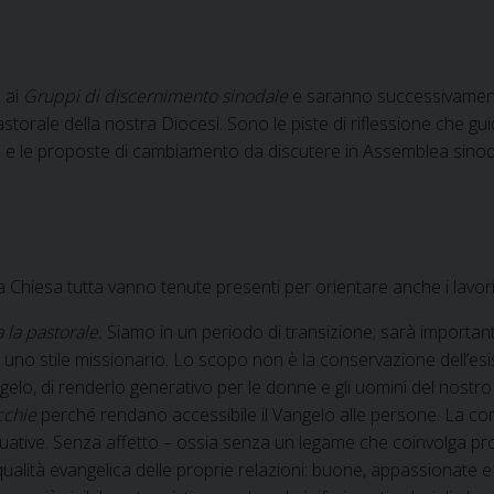
e ai
Gruppi di discernimento sinodale
e saranno successivamen
storale della nostra Diocesi. Sono le piste di riflessione che gui
orali e le proposte di cambiamento da discutere in Assemblea sinod
 Chiesa tutta vanno tenute presenti per orientare anche i lavor
 la pastorale.
Siamo in un periodo di transizione; sarà important
no stile missionario. Lo scopo non è la conservazione dell’esi
elo, di renderlo generativo per le donne e gli uomini del nostr
occhie
perché rendano accessibile il Vangelo alle persone. La co
ontinuative. Senza affetto – ossia senza un legame che coinvolga
alità evangelica delle proprie relazioni: buone, appassionate e 