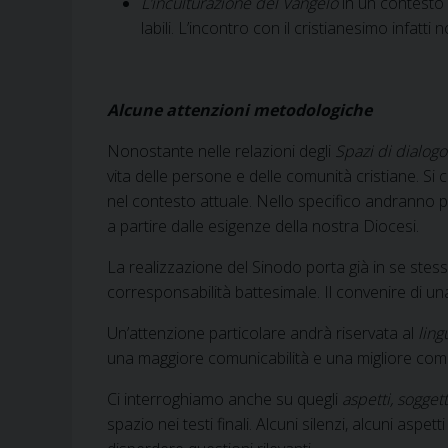
L’inculturazione del Vangelo
in un contesto n
labili. L’incontro con il cristianesimo infat
Alcune attenzioni metodologiche
Nonostante nelle relazioni degli
Spazi di dialogo
vita delle persone e delle comunità cristiane. S
nel contesto attuale. Nello specifico andranno p
a partire dalle esigenze della nostra Diocesi.
La realizzazione del Sinodo porta già in se stes
corresponsabilità battesimale. Il convenire di una
Un’attenzione particolare andrà riservata al
ling
una maggiore comunicabilità e una migliore com
Ci interroghiamo anche su quegli
aspetti, sogge
spazio nei testi finali. Alcuni silenzi, alcuni a