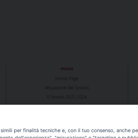
menù
Home Page
Attuazione del Sinodo
Il Sinodo 2021-2024
imili per finalità tecniche e, con il tuo consenso, anche per 
amento dell'esperienza", "misurazione" e "targeting e pubbli