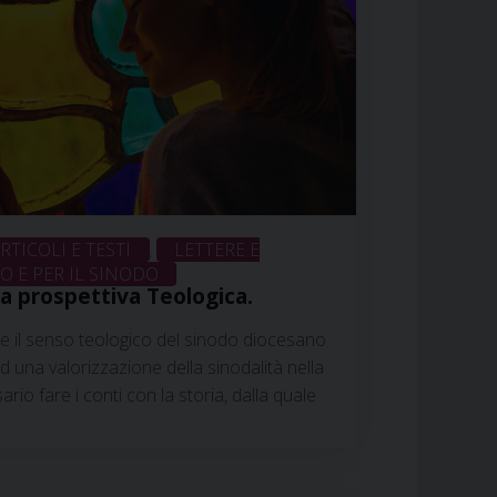
RTICOLI E TESTI
LETTERE E
,
 E PER IL SINODO
a prospettiva Teologica.
re il senso teologico del sinodo diocesano
d una valorizzazione della sinodalità nella
ario fare i conti con la storia, dalla quale
risposto alle visioni ecclesiologiche
oche. Nell’orizzonte della communio
ibilità che tale istituto può avere per la