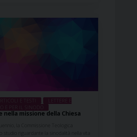
per gli Studi superiori di Teologia e di
enza Episcopale Italiana, hanno lavorato a
imensione …
Continua a leggere
»
RTICOLI E TESTI
LETTERE E
,
 E PER IL SINODO
 e nella missione della Chiesa
uennio, la Commissione Teologica
studio riguardante la sinodalità nella vita