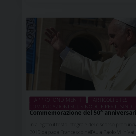
docente incaricato di Teologia sistematica presso 
Triveneto (PD), «proprio per questo si dovrà fare 
circolazione …
Continua a leggere
»
27 agosto 2021
APPROFONDIMENTI
ARTICOLI E TESTI
,
COMUNICAZIONI SUL SINODO E PER IL SINO
Commemorazione del 50° anniversario
del Sinodo dei Vescovi
In allegato il testo integrale del discorso pronun
2015 da papa Francesco nell’Aula Paolo VI in Vat