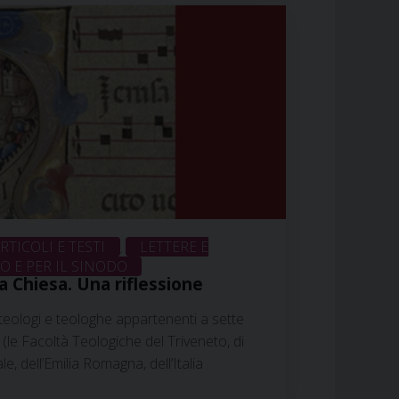
RTICOLI E TESTI
LETTERE E
,
 E PER IL SINODO
a Chiesa. Una riflessione
 Noceti
teologi e teologhe appartenenti a sette
 (le Facoltà Teologiche del Triveneto, di
rale, dell’Emilia Romagna, dell’Italia
rsitario Sophia di Loppiano), con il