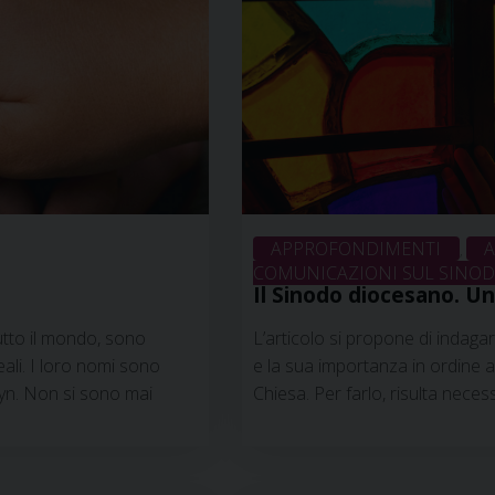
APPROFONDIMENTI
A
,
COMUNICAZIONI SUL SINODO
Il Sinodo diocesano. Un
tto il mondo, sono
L’articolo si propone di indaga
ali. I loro nomi sono
e la sua importanza in ordine a
lyn. Non si sono mai
Chiesa. Per farlo, risulta necess
ti per opporsi alle
appare come il sinodo abbia cor
 loro forza di carattere e
preponderanti delle diverse ep
Continua a leggere
»
ecclesiarum si ricercano le poss