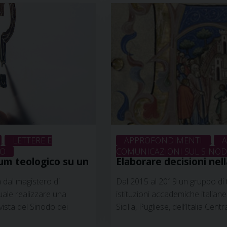
Chiesa …
Continua a leggere
»
27 agosto 2021
LETTERE E
APPROFONDIMENTI
A
,
,
DO
COMUNICAZIONI SUL SINODO
um teologico su un
Elaborare decisioni nell
ecclesiologia di Serena
a dal magistero di
Dal 2015 al 2019 un gruppo di 
ale realizzare una
istituzioni accademiche italiane
 vista del Sinodo dei
Sicilia, Pugliese, dell’Italia Cent
ta p. Ugo Sartorio,
Settentrionale e l’Istituto Unive