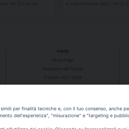
ione del Sinodo dei
e nella missione della Chiesa. I
Sottocommissione. Le discussio
sia nel corso dei vari incontri
Sessioni Plenarie della Commis
-2017. Il presente …
Continua 
menù
Home Page
Attuazione del Sinodo
Il Sinodo 2021-2024
imili per finalità tecniche e, con il tuo consenso, anche per 
amento dell'esperienza", "misurazione" e "targeting e pubbli