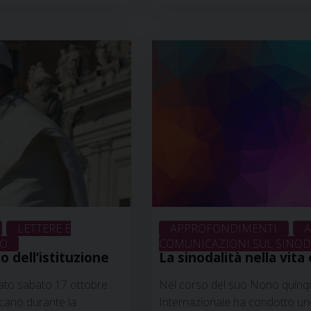
la Facoltà teologica del
sostegno del Servizio Nazionale 
attenzione affinché la
Scienze Religiose della Confer
un progetto di ricerca sulla d
27 agosto 2021
LETTERE E
APPROFONDIMENTI
A
,
,
DO
COMUNICAZIONI SUL SINODO
 dell’istituzione
La sinodalità nella vita
ciato sabato 17 ottobre
Nel corso del suo Nono quinq
icano durante la
Internazionale ha condotto uno 