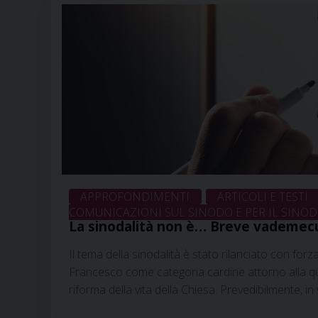
27 agosto 2021
APPROFONDIMENTI
ARTICOLI E TESTI
,
COMUNICAZIONI SUL SINODO E PER IL SINO
La sinodalità non è… Breve vademec
tema attuale.
Il tema della sinodalità è stato rilanciato con forz
Francesco come categoria cardine attorno alla qu
riforma della vita della Chiesa. Prevedibilmente, in
vescovi 2022, il tema diventerà ubiquitario, ma, no