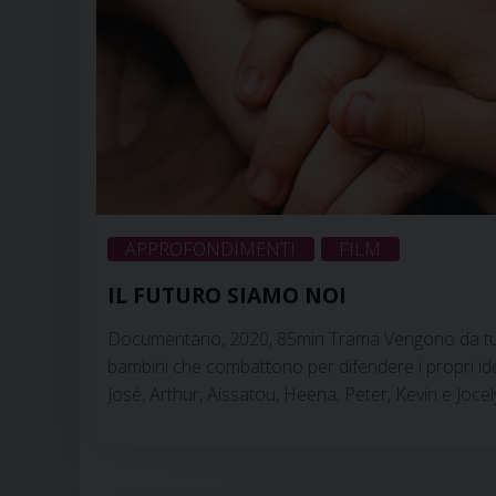
APPROFONDIMENTI
FILM
,
IL FUTURO SIAMO NOI
Documentario, 2020, 85min Trama Vengono da tu
bambini che combattono per difendere i propri ide
José, Arthur, Aissatou, Heena, Peter, Kevin e Joce
sentiti troppo giovani, troppo deboli o troppo isola
ingiustizie e alle violenze. Al contrario, grazie alla
al loro coraggio, sono riusciti a combattere per …