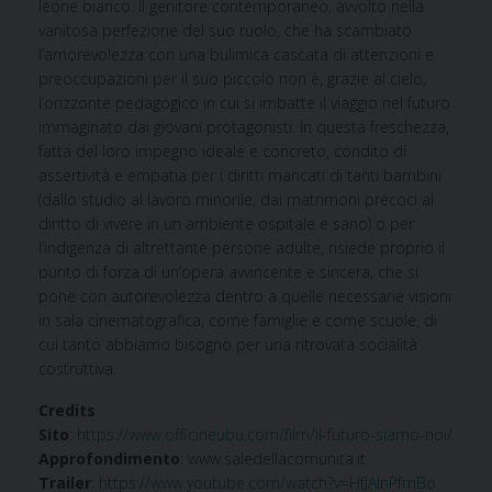
leone bianco. Il genitore contemporaneo, avvolto nella
vanitosa perfezione del suo ruolo, che ha scambiato
l’amorevolezza con una bulimica cascata di attenzioni e
preoccupazioni per il suo piccolo non è, grazie al cielo,
l’orizzonte pedagogico in cui si imbatte il viaggio nel futuro
immaginato dai giovani protagonisti. In questa freschezza,
fatta del loro impegno ideale e concreto, condito di
assertività e empatia per i diritti mancati di tanti bambini
(dallo studio al lavoro minorile, dai matrimoni precoci al
diritto di vivere in un ambiente ospitale e sano) o per
l’indigenza di altrettante persone adulte, risiede proprio il
punto di forza di un’opera avvincente e sincera, che si
pone con autorevolezza dentro a quelle necessarie visioni
in sala cinematografica, come famiglie e come scuole, di
cui tanto abbiamo bisogno per una ritrovata socialità
costruttiva.
Credits
Sito
:
https://www.officineubu.com/film/il-futuro-siamo-noi/
Approfondimento
: www.saledellacomunita.it
Trailer
:
https://www.youtube.com/watch?v=HfJAlnPfmBo