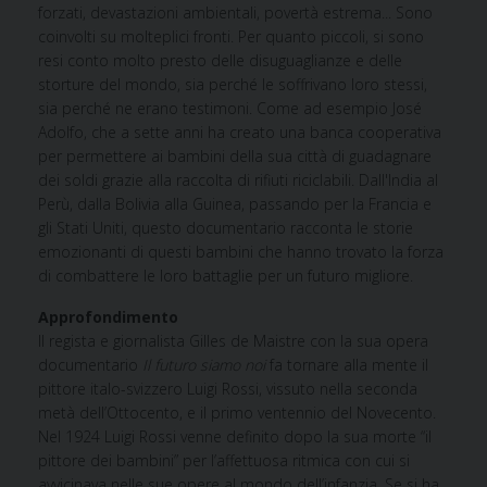
forzati, devastazioni ambientali, povertà estrema... Sono
coinvolti su molteplici fronti. Per quanto piccoli, si sono
resi conto molto presto delle disuguaglianze e delle
storture del mondo, sia perché le soffrivano loro stessi,
sia perché ne erano testimoni. Come ad esempio José
Adolfo, che a sette anni ha creato una banca cooperativa
per permettere ai bambini della sua città di guadagnare
dei soldi grazie alla raccolta di rifiuti riciclabili. Dall'India al
Perù, dalla Bolivia alla Guinea, passando per la Francia e
gli Stati Uniti, questo documentario racconta le storie
emozionanti di questi bambini che hanno trovato la forza
di combattere le loro battaglie per un futuro migliore.
Approfondimento
Il regista e giornalista Gilles de Maistre con la sua opera
documentario
Il futuro siamo noi
fa tornare alla mente il
pittore italo-svizzero Luigi Rossi, vissuto nella seconda
metà dell’Ottocento, e il primo ventennio del Novecento.
Nel 1924 Luigi Rossi venne definito dopo la sua morte “il
pittore dei bambini” per l’affettuosa ritmica con cui si
avvicinava nelle sue opere al mondo dell’infanzia. Se si ha