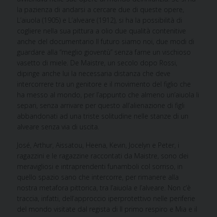
la pazienza di andarsi a cercare due di queste opere,
L’aiuola (1905) e L’alveare (1912), si ha la possibilità di
cogliere nella sua pittura a olio due qualità contenitive
anche del documentario Il futuro siamo noi, due modi di
guardare alla “meglio gioventù” senza farne un vischioso
vasetto di miele. De Maistre, un secolo dopo Rossi,
dipinge anche lui la necessaria distanza che deve
intercorrere tra un genitore e il movimento del figlio che
ha messo al mondo, per l’appunto che almeno un’aiuola li
separi, senza arrivare per questo all’alienazione di figli
abbandonati ad una triste solitudine nelle stanze di un
alveare senza via di uscita.
José, Arthur, Aissatou, Heena, Kevin, Jocelyn e Peter, i
ragazzini e le ragazzine raccontati da Maistre, sono dei
meravigliosi e intraprendenti funamboli col sorriso, in
quello spazio sano che intercorre, per rimanere alla
nostra metafora pittorica, tra l’aiuola e l’alveare. Non c’è
traccia, infatti, dell’approccio iperprotettivo nelle periferie
del mondo visitate dal regista di Il primo respiro e Mia e il