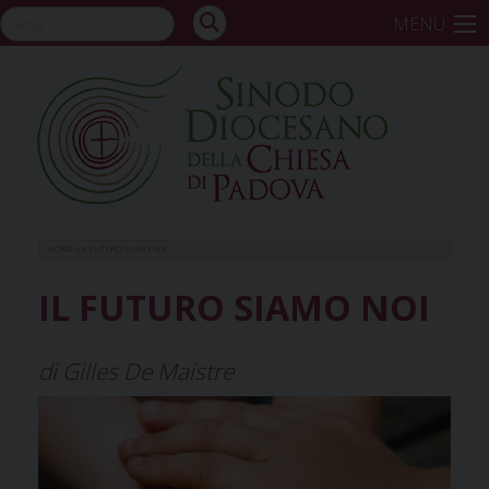
Skip
MENU
to
content
HOME
»
IL FUTURO SIAMO NOI
IL FUTURO SIAMO NOI
di Gilles De Maistre