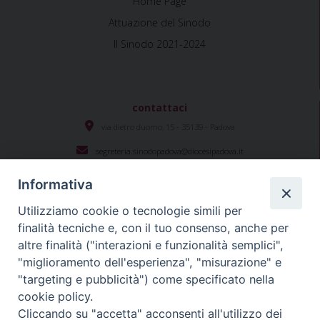
Home Page
Attuazione del Sinodo
Il Sinodo 2021-2024
contattaci
via dietro duomo, 15 - 35139 - Padova
segreteria.sinodopadova@diocesipadova.it
Informativa
Utilizziamo cookie o tecnologie simili per
Seguici su
finalità tecniche e, con il tuo consenso, anche per
altre finalità ("interazioni e funzionalità semplici",
"miglioramento dell'esperienza", "misurazione" e
#sinodopadova
"targeting e pubblicità") come specificato nella
cookie policy.
Cliccando su "accetta" acconsenti all'utilizzo dei