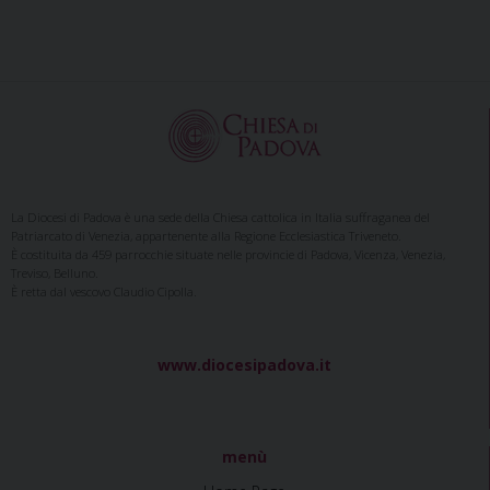
e
t
k
e
t
e
i
n
b
e
e
a
s
g
l
t
o
r
d
d
A
r
o
e
I
s
p
a
k
s
n
p
m
t
La Diocesi di Padova è una sede della Chiesa cattolica in Italia suffraganea del
Patriarcato di Venezia, appartenente alla Regione Ecclesiastica Triveneto.
È costituita da 459 parrocchie situate nelle provincie di Padova, Vicenza, Venezia,
Treviso, Belluno.
È retta dal vescovo Claudio Cipolla.
www.diocesipadova.it
menù