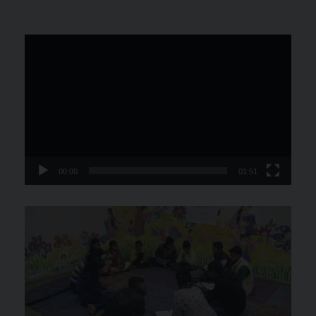
Video
Player
00:00
01:51