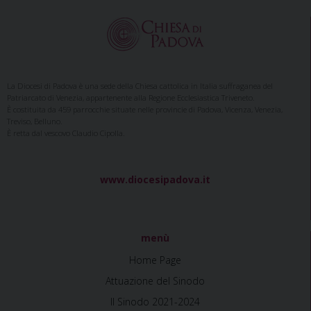
o
s
t
N
a
La Diocesi di Padova è una sede della Chiesa cattolica in Italia suffraganea del
Patriarcato di Venezia, appartenente alla Regione Ecclesiastica Triveneto.
v
È costituita da 459 parrocchie situate nelle provincie di Padova, Vicenza, Venezia,
i
Treviso, Belluno.
È retta dal vescovo Claudio Cipolla.
g
a
t
www.diocesipadova.it
i
o
n
menù
Home Page
Attuazione del Sinodo
Il Sinodo 2021-2024