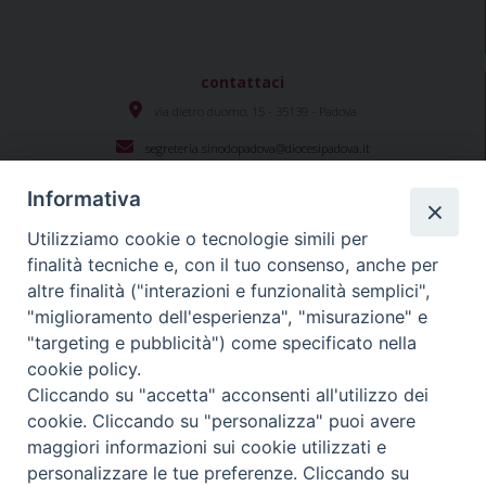
contattaci
via dietro duomo, 15 - 35139 - Padova
segreteria.sinodopadova@diocesipadova.it
Informativa
Utilizziamo cookie o tecnologie simili per
Seguici su
finalità tecniche e, con il tuo consenso, anche per
altre finalità ("interazioni e funzionalità semplici",
"miglioramento dell'esperienza", "misurazione" e
#sinodopadova
"targeting e pubblicità") come specificato nella
cookie policy.
Cliccando su "accetta" acconsenti all'utilizzo dei
cookie. Cliccando su "personalizza" puoi avere
Diocesi Padova
Copyright © 2021 - 2024
. Tutti i diritti sono
maggiori informazioni sui cookie utilizzati e
riservati.
personalizzare le tue preferenze. Cliccando su