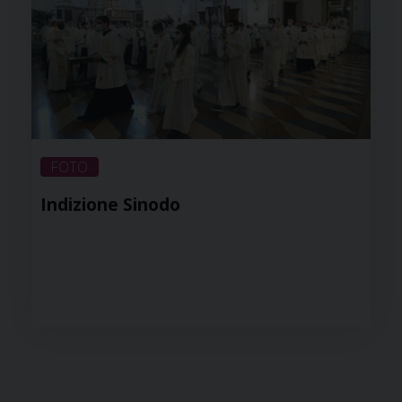
FOTO
Indizione Sinodo
P