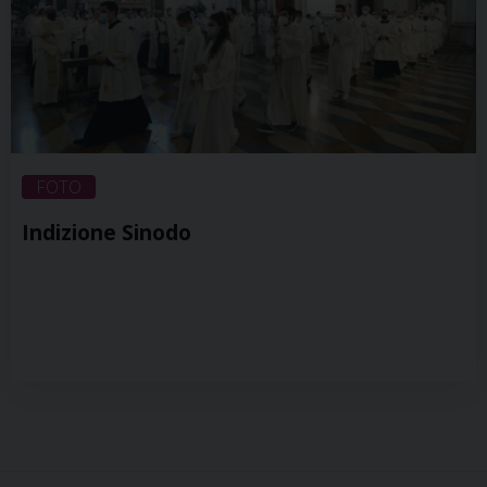
FOTO
Indizione Sinodo
P
o