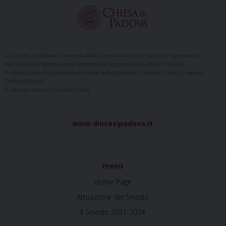
s
t
N
a
La Diocesi di Padova è una sede della Chiesa cattolica in Italia suffraganea del
Patriarcato di Venezia, appartenente alla Regione Ecclesiastica Triveneto.
v
È costituita da 459 parrocchie situate nelle provincie di Padova, Vicenza, Venezia,
i
Treviso, Belluno.
È retta dal vescovo Claudio Cipolla.
g
a
t
www.diocesipadova.it
i
o
n
menù
Home Page
Attuazione del Sinodo
Il Sinodo 2021-2024