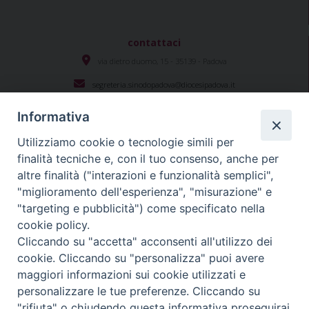
contattaci
via dietro duomo, 15 - 35139 - Padova
segreteria.sinodopadova@diocesipadova.it
Informativa
Utilizziamo cookie o tecnologie simili per
Seguici su
finalità tecniche e, con il tuo consenso, anche per
altre finalità ("interazioni e funzionalità semplici",
"miglioramento dell'esperienza", "misurazione" e
#sinodopadova
"targeting e pubblicità") come specificato nella
cookie policy.
Cliccando su "accetta" acconsenti all'utilizzo dei
cookie. Cliccando su "personalizza" puoi avere
Diocesi Padova
Copyright © 2021 - 2024
. Tutti i diritti sono
maggiori informazioni sui cookie utilizzati e
riservati.
personalizzare le tue preferenze. Cliccando su
Riproduzione dei contenuti solo con permesso.
"rifiuta" o chiudendo questa informativa proseguirai