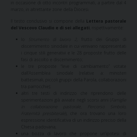
in occasione di otto incontri programmati, a partire dal 4
marzo, in altrettante zone della Diocesi.
Il testo conclusivo si compone della
Lettera pastorale
del Vescovo Claudio e di sei allegati
, rispettivamente:
lo
Strumento di lavoro 2,
frutto dei Gruppi di
discernimento sinodale in cui venivano rappresentati
i cinque stili generativi e le 28 proposte frutto delle
fasi di ascolto e discernimento;
le tre proposte “leve di cambiamento” votate
dall’Assemblea sinodale (relative a: ministeri
battesimali, piccoli gruppi della Parola, collaborazioni
tra parrocchie);
altri tre testi di indirizzo che riprendono delle
sperimentazioni già avviate negli scorsi anni (
Famiglie
in collaborazione pastorale, Percorso Simbolo,
Fraternità presbiterale
), che ora trovano una loro
espressione identificativa di un indirizzo preciso della
Chiesa padovana;
una bozza di lavoro che propone un’ipotesi di