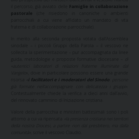
il percorso, già avviato delle
Famiglie in collaborazione
pastorale
(che risiedono in canoniche o ambienti
parrocchiali a cui viene affidato un mandato di vita
fraterna e di collaborazione parrocchiale).
In merito alla seconda proposta votata dall’Assemblea
sinodale – i piccoli Gruppi della Parola – il vescovo ne
sollecita la sperimentazione – pur accompagnata da linee
guida, metodologie e proposte formative diocesane –
di
«autentici laboratori di relazioni fraterne illuminate dal
Vangelo
», dove in particolare possono essere una grande
risorsa
«
i facilitatori e i moderatori del Sinodo
: persone
già formate nell’accompagnare con delicatezza i gruppi».
Contestualmente chiede la verifica a dieci anni dall’avvio,
del rinnovato cammino di Iniziazione cristiana.
Valore della parrocchia e ministeri battesimali sono i poli
attorno a cui va ripensata
«la presenza cristiana nei territori
della nostra Diocesi, a partire non dal presbitero, ma dalla
comunità»
, scrive il vescovo Claudio.