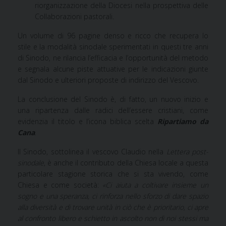
riorganizzazione della Diocesi nella prospettiva delle
Collaborazioni pastorali.
Un volume di 96 pagine denso e ricco che recupera lo
stile e la modalità sinodale sperimentati in questi tre anni
di Sinodo, ne rilancia l’efficacia e l’opportunità del metodo
e segnala alcune piste attuative per le indicazioni giunte
dal Sinodo e ulteriori proposte di indirizzo del Vescovo.
La conclusione del Sinodo è, di fatto, un nuovo inizio e
una ripartenza dalle radici dell’essere cristiani, come
evidenzia il titolo e l’icona biblica scelta
Ripartiamo da
Cana
.
Il Sinodo, sottolinea il vescovo Claudio nella
Lettera post-
sinodale
, è anche il contributo della Chiesa locale a questa
particolare stagione storica che si sta vivendo, come
Chiesa e come società:
«Ci aiuta a coltivare insieme un
sogno e una speranza, ci rinforza nello sforzo di dare spazio
alla diversità e di trovare unità in ciò che è prioritario, ci apre
al
confronto libero e schietto in ascolto non di noi stessi ma