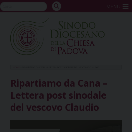
Skip
MENU
to
content
HOME
»
RIPARTIAMO DA CANA – LETTERA POST SINODALE DEL VESCOVO CLAUDIO
Ripartiamo da Cana –
Lettera post sinodale
del vescovo Claudio