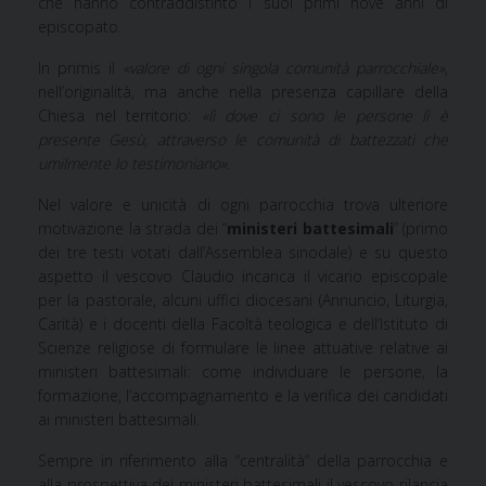
che hanno contraddistinto i suoi primi nove anni di
episcopato.
In primis il
«valore di ogni singola comunità parrocchiale»
,
nell’originalità, ma anche nella presenza capillare della
Chiesa nel territorio:
«lì dove ci sono le persone lì è
presente Gesù, attraverso le comunità di battezzati che
umilmente lo testimoniano»
.
Nel valore e unicità di ogni parrocchia trova ulteriore
motivazione la strada dei “
ministeri battesimali
” (primo
dei tre testi votati dall’Assemblea sinodale) e su questo
aspetto il vescovo Claudio incarica il vicario episcopale
per la pastorale, alcuni uffici diocesani (Annuncio, Liturgia,
Carità) e i docenti della Facoltà teologica e dell’Istituto di
Scienze religiose di formulare le linee attuative relative ai
ministeri battesimali: come individuare le persone, la
formazione, l’accompagnamento e la verifica dei candidati
ai ministeri battesimali.
Sempre in riferimento alla “centralità” della parrocchia e
alla prospettiva dei ministeri battesimali il vescovo rilancia