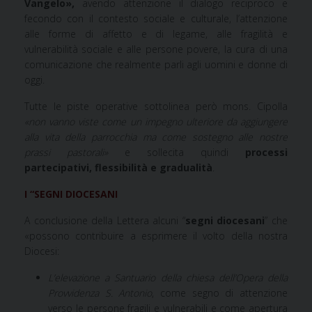
Vangelo»,
avendo attenzione il dialogo reciproco e
fecondo con il contesto sociale e culturale, l’attenzione
alle forme di affetto e di legame, alle fragilità e
vulnerabilità sociale e alle persone povere, la cura di una
comunicazione che realmente parli agli uomini e donne di
oggi.
Tutte le piste operative sottolinea però mons. Cipolla
«
non vanno viste come un impegno ulteriore da aggiungere
alla vita della parrocchia ma come
sostegno alle nostre
prassi pastorali»
e sollecita quindi
processi
partecipativi, flessibilità e gradualità
.
I “SEGNI DIOCESANI
A conclusione della Lettera alcuni “
segni diocesani
” che
«possono contribuire a esprimere il volto della nostra
Diocesi:
L’elevazione a Santuario della chiesa dell’Opera della
Provvidenza S. Antonio
, come segno di attenzione
verso le persone fragili e vulnerabili e come apertura