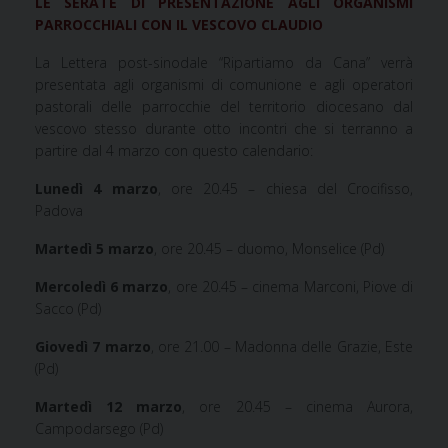
LE SERATE DI PRESENTAZIONE AGLI ORGANISMI
PARROCCHIALI CON IL VESCOVO CLAUDIO
La Lettera post-sinodale “Ripartiamo da Cana” verrà
presentata agli organismi di comunione e agli operatori
pastorali delle parrocchie del territorio diocesano dal
vescovo stesso durante otto incontri che si terranno a
partire dal 4 marzo con questo calendario:
Lunedì 4 marzo
, ore 20.45 – chiesa del Crocifisso,
Padova
Martedì 5 marzo
, ore 20.45 – duomo, Monselice (Pd)
Mercoledì 6 marzo
, ore 20.45 – cinema Marconi, Piove di
Sacco (Pd)
Giovedì 7 marzo
, ore 21.00 – Madonna delle Grazie, Este
(Pd)
Martedì 12 marzo
, ore 20.45 – cinema Aurora,
Campodarsego (Pd)