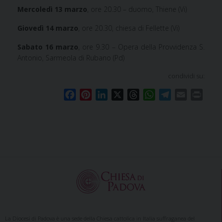
Mercoledì 13 marzo
, ore 20.30 – duomo, Thiene (Vi)
Giovedì 14 marzo
, ore 20.30, chiesa di Fellette (Vi)
Sabato 16 marzo
, ore 9.30 – Opera della Provvidenza S.
Antonio, Sarmeola di Rubano (Pd)
condividi su:
F
P
L
X
T
W
T
E
P
a
i
i
h
h
e
m
r
c
n
n
r
a
l
a
i
e
t
k
e
t
e
i
n
b
e
e
a
s
g
l
t
o
r
d
d
A
r
o
e
I
s
p
a
k
s
n
p
m
t
La Diocesi di Padova è una sede della Chiesa cattolica in Italia suffraganea del