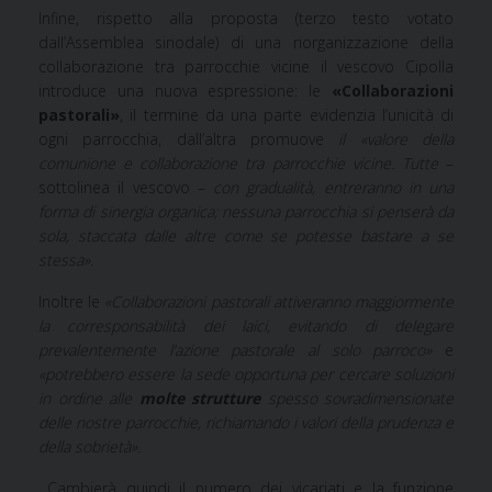
Infine, rispetto alla proposta (terzo testo votato
dall’Assemblea sinodale) di una riorganizzazione della
collaborazione tra parrocchie vicine il vescovo Cipolla
introduce una nuova espressione: le
«Collaborazioni
pastorali»
, il termine da una parte evidenzia l’unicità di
ogni parrocchia, dall’altra promuove
il «valore della
comunione e collaborazione tra parrocchie vicine. Tutte
–
sottolinea il vescovo –
con gradualità, entreranno in una
forma di sinergia organica; nessuna parrocchia si penserà da
sola, staccata dalle altre come se
potesse bastare a se
stessa».
Inoltre le
«Collaborazioni pastorali attiveranno maggiormente
la corresponsabilità dei laici, evitando di delegare
prevalentemente l’azione pastorale al solo parroco»
e
«potrebbero essere la sede opportuna per cercare soluzioni
in ordine alle
molte strutture
spesso sovradimensionate
delle nostre parrocchie, richiamando i valori della prudenza e
della sobrietà».
Cambierà quindi il numero dei vicariati e la funzione