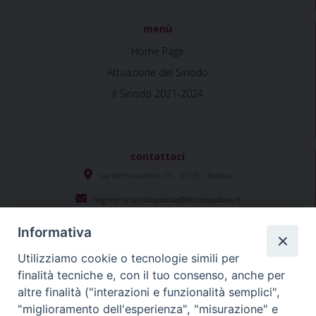
menù
Home Page
Attuazione del Sinodo
Il Sinodo 2021-2024
contattaci
via dietro duomo, 15 - 35139 - Padova
segreteria.sinodopadova@diocesipadova.it
Informativa
Utilizziamo cookie o tecnologie simili per
Seguici su
finalità tecniche e, con il tuo consenso, anche per
altre finalità ("interazioni e funzionalità semplici",
"miglioramento dell'esperienza", "misurazione" e
#sinodopadova