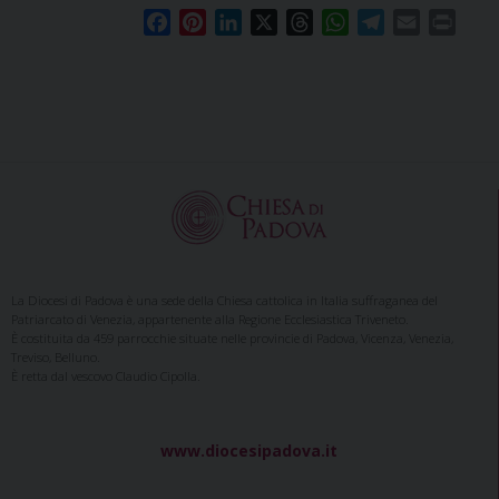
F
P
L
X
T
W
T
E
P
a
i
i
h
h
e
m
r
c
n
n
r
a
l
a
i
e
t
k
e
t
e
i
n
b
e
e
a
s
g
l
t
o
r
d
d
A
r
o
e
I
s
p
a
k
s
n
p
m
t
La Diocesi di Padova è una sede della Chiesa cattolica in Italia suffraganea del
Patriarcato di Venezia, appartenente alla Regione Ecclesiastica Triveneto.
È costituita da 459 parrocchie situate nelle provincie di Padova, Vicenza, Venezia,
Treviso, Belluno.
È retta dal vescovo Claudio Cipolla.
www.diocesipadova.it