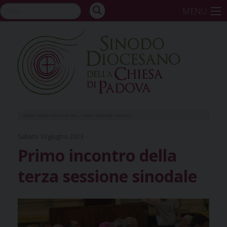
Skip
MENU
to
content
HOME
»
PRIMO INCONTRO DELLA TERZA SESSIONE SINODALE
Sabato 10 giugno 2023
Primo incontro della
terza sessione sinodale