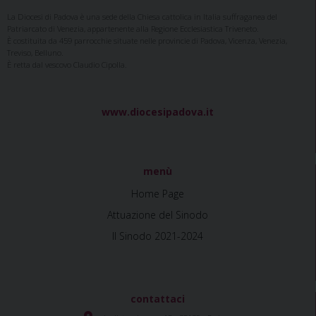
La Diocesi di Padova è una sede della Chiesa cattolica in Italia suffraganea del
Patriarcato di Venezia, appartenente alla Regione Ecclesiastica Triveneto.
È costituita da 459 parrocchie situate nelle provincie di Padova, Vicenza, Venezia,
Treviso, Belluno.
È retta dal vescovo Claudio Cipolla.
www.diocesipadova.it
menù
Home Page
Attuazione del Sinodo
Il Sinodo 2021-2024
contattaci