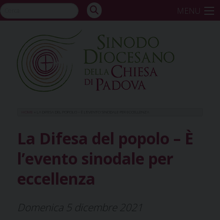
Skip
MENU
to
content
HOME
»
LA DIFESA DEL POPOLO – È L’EVENTO SINODALE PER ECCELLENZA
La Difesa del popolo – È
l’evento sinodale per
eccellenza
Domenica 5 dicembre 2021