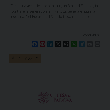
L’Eucaristia accoglie e ospita tutti, unifica le differenze, fa
incontrare le generazioni e invia tutti. Genera e nutre la
sinodalità. Nell’Eucaristia il Sinodo trova il suo apice
condividi su:
F
P
L
X
T
W
T
E
P
a
i
i
h
h
e
m
r
c
n
n
r
a
l
a
i
47-05122021
e
t
k
e
t
e
i
n
b
e
e
a
s
g
l
t
o
r
d
d
A
r
o
e
I
s
p
a
k
s
n
p
m
t