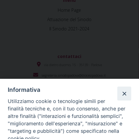
menù
Home Page
Attuazione del Sinodo
Il Sinodo 2021-2024
contattaci
via dietro duomo, 15 - 35139 - Padova
segreteria.sinodopadova@diocesipadova.it
Informativa
Utilizziamo cookie o tecnologie simili per
Seguici su
finalità tecniche e, con il tuo consenso, anche per
altre finalità ("interazioni e funzionalità semplici",
"miglioramento dell'esperienza", "misurazione" e
#sinodopadova
"targeting e pubblicità") come specificato nella
cookie policy.