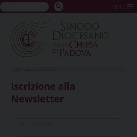
Skip
MENU
to
content
HOME
»
ISCRIZIONE ALLA NEWSLETTER
Iscrizione alla
Newsletter
Indirizzo
email