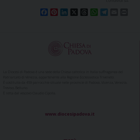
condividi su:
F
P
L
X
T
W
T
E
P
a
i
i
h
h
e
m
r
c
n
n
r
a
l
a
i
e
t
k
e
t
e
i
n
b
e
e
a
s
g
l
t
o
r
d
d
A
r
o
e
I
s
p
a
k
s
n
p
m
t
La Diocesi di Padova è una sede della Chiesa cattolica in Italia suffraganea del
Patriarcato di Venezia, appartenente alla Regione Ecclesiastica Triveneto.
È costituita da 459 parrocchie situate nelle provincie di Padova, Vicenza, Venezia,
Treviso, Belluno.
È retta dal vescovo Claudio Cipolla.
www.diocesipadova.it