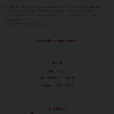
La Diocesi di Padova è una sede della Chiesa cattolica in Italia suffraganea del
Patriarcato di Venezia, appartenente alla Regione Ecclesiastica Triveneto.
È costituita da 459 parrocchie situate nelle provincie di Padova, Vicenza, Venezia,
Treviso, Belluno.
È retta dal vescovo Claudio Cipolla.
www.diocesipadova.it
menù
Home Page
Attuazione del Sinodo
Il Sinodo 2021-2024
contattaci