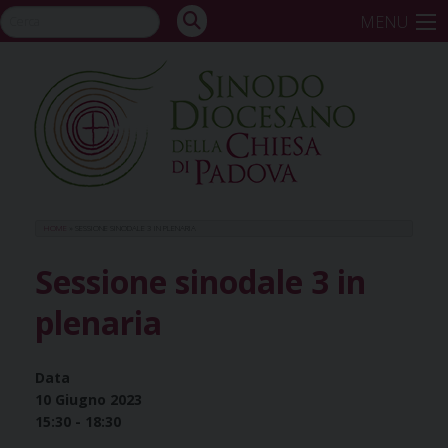
Skip
MENU
to
content
HOME
»
SESSIONE SINODALE 3 IN PLENARIA
Sessione sinodale 3 in
plenaria
Data
10 Giugno 2023
15:30 - 18:30