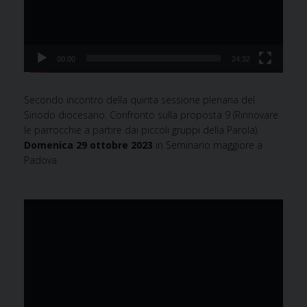
00:00
24:32
Secondo incontro della quinta sessione plenaria del
Sinodo diocesano: Confronto sulla proposta 9 (Rinnovare
le parrocchie a partire dai piccoli gruppi della Parola).
Domenica 29 ottobre 2023
in Seminario maggiore a
Padova
Video
Player