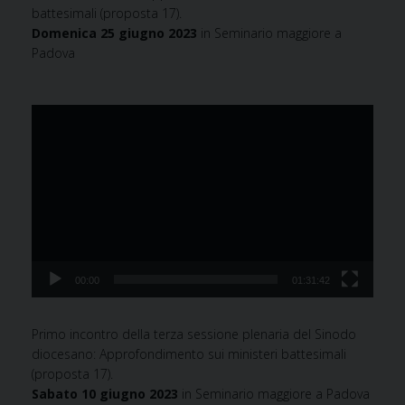
battesimali
(
proposta
17)
.
Domenica 25 giugno 2023
in Seminario maggiore a
Padova
Video
Player
00:00
01:31:42
Primo incontro della terza sessione plenaria del Sinodo
diocesano:
Approfondimento
sui
ministeri
battesimali
(
proposta
17)
.
Sabato 10 giugno 2023
in Seminario maggiore a Padova