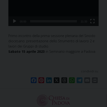
00:00
21:33
Primo incontro della prima sessione plenaria del Sinodo
diocesano: presentazione dello Strumento di lavoro 2 e
lavori dei Gruppi di studio.
Sabato 15 aprile 2023
in Seminario maggiore a Padova
condividi su:
F
P
L
X
T
W
T
E
P
a
i
i
h
h
e
m
r
c
n
n
r
a
l
a
i
e
t
k
e
t
e
i
n
b
e
e
a
s
g
l
t