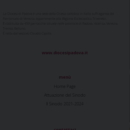
o
r
d
d
A
r
o
e
I
s
p
a
La Diocesi di Padova è una sede della Chiesa cattolica in Italia suffraganea del
k
s
n
p
m
Patriarcato di Venezia, appartenente alla Regione Ecclesiastica Triveneto.
t
È costituita da 459 parrocchie situate nelle provincie di Padova, Vicenza, Venezia,
Treviso, Belluno.
È retta dal vescovo Claudio Cipolla.
www.diocesipadova.it
menù
Home Page
Attuazione del Sinodo
Il Sinodo 2021-2024
contattaci