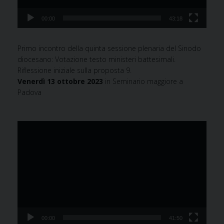
00:00
43:18
Primo incontro della quinta sessione plenaria del Sinodo
diocesano:
Votazione testo ministeri battesimali.
Riflessione iniziale sulla proposta 9.
Venerdì 13 ottobre 2023
in Seminario maggiore a
Padova
Video
Player
00:00
41:50