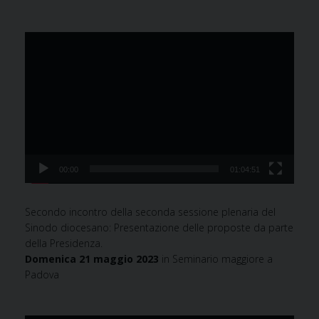
Video
Player
00:00
01:04:51
Secondo incontro della seconda sessione plenaria del
Sinodo diocesano:
Presentazione
delle
proposte
da
parte
della
Presidenza
.
Domenica 21 maggio 2023
in Seminario maggiore a
Padova