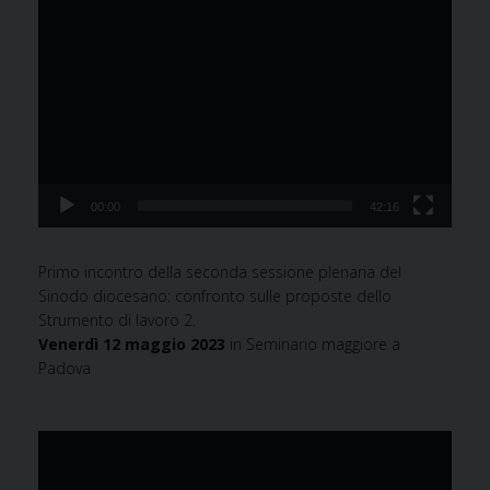
Video
Player
00:00
42:16
Primo incontro della seconda sessione plenaria del
Sinodo diocesano: confronto sulle proposte dello
Strumento di lavoro 2.
Venerdì 12 maggio 2023
in Seminario maggiore a
Padova
Video
Player