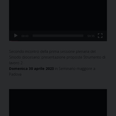
00:00
59:35
Secondo incontro della prima sessione plenaria del
Sinodo diocesano: presentazione proposte Strumento di
lavoro 2.
Domenica 30 aprile 2023
in Seminario maggiore a
Padova
Video
Player