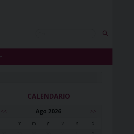
CALENDARIO
<<
Ago 2026
>>
l
m
m
g
v
s
d